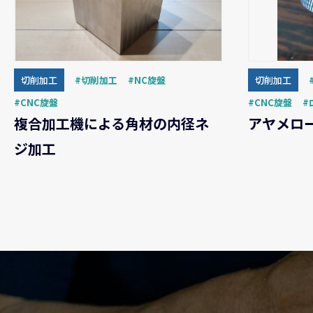
切削加工
切削加工
NC旋盤
切削加工
CNC旋盤
CNC旋盤
複合加工機による角材の内径ネ
アヤメロ
ジ加工