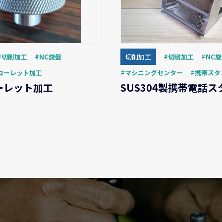
切削加工
NC旋盤
切削加工
切削加工
NC
ローレット加工
マシニングセンター
携帯スタ
ーレット加工
SUS304製携帯電話ス