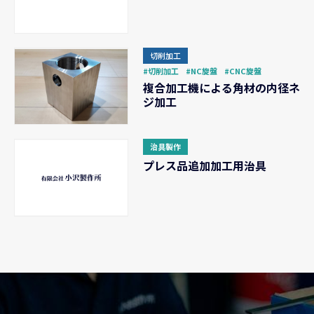
切削加工
切削加工
NC旋盤
CNC旋盤
複合加工機による角材の内径ネ
ジ加工
治具製作
プレス品追加加工用治具