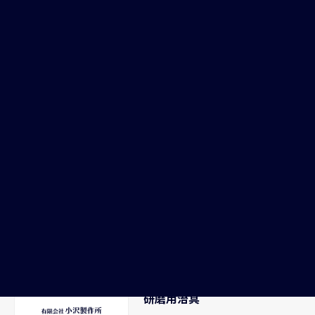
切削加工
切削加工
NC旋盤
CNC旋盤
複合加工機による丸棒製作事例
治具製作
プレス品のネジ切り加工
切削加工
切削加工
NC旋盤
マシニングセンター
携帯スタンド
SUS304製携帯電話スタンド
治具製作
研磨用治具